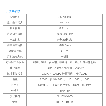
三、技术参数
检测范围
0.5~480mm
最大提离距离
0~7mm
测量精度
0.001mm
声速调节范围
1000-9999 m/s
声波类型
剪切波(横波)
测量误差范围
±0.001mm
显示分辨率
0.1μm
探头激磁方式
永磁体
可检测工件材质
碳钢、铸钢、合金钢、不锈钢、铜、铝、钛等导体材料
脉冲宽度
100ns ~250ns连续可调，5ns步距
脉冲重复频率
100Hz ~ 1000Hz 连续可调 ，步距10Hz
增益
120dB，步距0. 1dB ， 1dB ， 6dB ， 10dB
显示屏
5.0寸LCD，有效显示尺寸长108mm，宽64mm
分辨率
800×480
仪器接口
双 LEMO-00B
报警
闸门A ，B报警