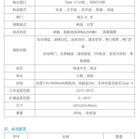
输出接口
Type -C USB ， MINI USB
检波模式
全波 ，正半波 ，负半波 ，射频 ，包络
闸门
独立 A，B
测量模式
峰值、过零
保存内容
单帧，多帧连续录制(≤500帧），屏幕截图
自动增益，波峰记忆，波形冻结，通道管理，闸门报警，闸门扩
展，
辅助功能
自动闸门，全屏触摸，虚拟键盘，PD快充，彩色半跨距，屏
幕截图
语言
简体中文，英文
单位
公制，英制
供电
内置7.4V 8000mAh锂电池，续航超10h，支持外接充电宝Type -C
工作温度范围
-10℃~55℃
贮藏温度范围
0～40℃
尺寸
183×113×45mm
重量
800g ，含电池
四、标准配置
序号
名称
数量