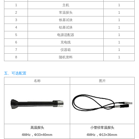
1
主机
1
2
常温探头
1
3
铁基试块
1
4
铝基试块
1
5
电源适配器
1
6
充电线
1
7
仪器箱
1
8
随机资料
1
五、可选配置
名称
图片
高温探头
小管径常温探头
4MHz，Φ33×40mm
4MHz，Φ13×36mm