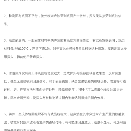
2、检测面与底面不平行，沧州欧谱声波遇到底面产生散射，探头无法接受到底波信
号。
3、温度的影响。一般固体材料中的声速随其温度升高而降低，有试验数据表明，热态
材料每增加100℃，声速下降1%。对于高温在役设备常常碰到这种情况。应选用高温专
用探头，切勿使用普通探头。
4、
管道测厚仪
所测工件表面粗糙度过大，造成探头与接触面耦合效果差，反射回波
低，甚至无法接收到回波信号。对于表面锈蚀，耦合效果极差的在役设备、管道等可通
过砂、磨、挫等方法对表面进行处理，降低粗糙度，同时也可以将氧化物及油漆层去
掉，露出金属光泽，使探头与被检物通过耦合剂能达到很好的耦合效果。
5、铸件、奥氏体钢因组织不均匀或晶粒粗大，超声波在其中穿过时产生严重的散射衰
减，被散射的超声波沿着复杂的路径传播，有可能使回波湮没，造成不显示。可选用频
率较低的粗晶专用探头。