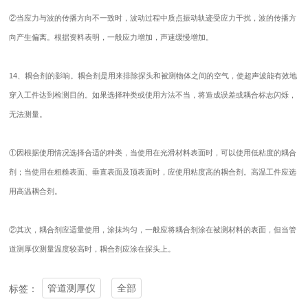
②当应力与波的传播方向不一致时，波动过程中质点振动轨迹受应力干扰，波的传播方
向产生偏离。根据资料表明，一般应力增加，声速缓慢增加。
14、耦合剂的影响。耦合剂是用来排除探头和被测物体之间的空气，使超声波能有效地
穿入工件达到检测目的。如果选择种类或使用方法不当，将造成误差或耦合标志闪烁，
无法测量。
①因根据使用情况选择合适的种类，当使用在光滑材料表面时，可以使用低粘度的耦合
剂；当使用在粗糙表面、垂直表面及顶表面时，应使用粘度高的耦合剂。高温工件应选
用高温耦合剂。
②其次，耦合剂应适量使用，涂抹均匀，一般应将耦合剂涂在被测材料的表面，但当管
道测厚仪测量温度较高时，耦合剂应涂在探头上。
管道测厚仪
全部
标签：