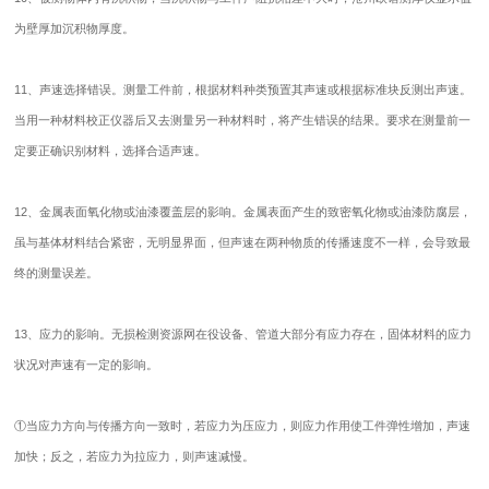
为壁厚加沉积物厚度。
11、声速选择错误。测量工件前，根据材料种类预置其声速或根据标准块反测出声速。
当用一种材料校正仪器后又去测量另一种材料时，将产生错误的结果。要求在测量前一
定要正确识别材料，选择合适声速。
12、金属表面氧化物或油漆覆盖层的影响。金属表面产生的致密氧化物或油漆防腐层，
虽与基体材料结合紧密，无明显界面，但声速在两种物质的传播速度不一样，会导致最
终的测量误差。
13、应力的影响。无损检测资源网在役设备、管道大部分有应力存在，固体材料的应力
状况对声速有一定的影响。
①当应力方向与传播方向一致时，若应力为压应力，则应力作用使工件弹性增加，声速
加快；反之，若应力为拉应力，则声速减慢。