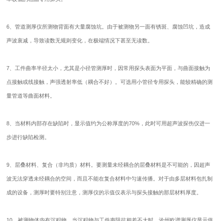
6、
管道测厚仪
所测物背面有大量腐蚀坑。由于被测物另一面有锈斑、腐蚀凹坑，造成
声波衰减，导致读数无规则变化，在极端情况下甚至无读数。
7、工件曲率半径太小，尤其是小径管测厚时，因常用探头表面为平面，与曲面接触为
点接触或线接触，声强透射率低（耦合不好）。可选用小管径专用探头，能较精确的测
量管道等曲面材料。
8、当材料内部存在缺陷时，显示值约为公称厚度的70%，此时可用超声波探伤仪进一
步进行缺陷检测。
9、层叠材料、复合（非均质）材料。要测量未经耦合的层叠材料是不可能的，因超声
波无法穿透未经耦合的空间，而且不能在复合材料中匀速传播。对于由多层材料包扎制
成的设备，测厚时要特别注意，测厚仪的示值仅表示与探头接触的那层材料厚度。
10、被测物体内有沉积物，当沉积物与工件声阻抗相差不大时，沧州欧谱测厚仪显示值