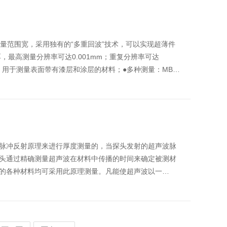
测量范围宽，采用独有的“多重回波”技术，可以实现超薄件
厚，最高测量分辨率可达0.001mm；重复分辨率可达
能，用于测量表面带有漆层和涂层的材料；●多种测量：MB…
脉冲反射原理来进行厚度测量的，当探头发射的超声波脉
头通过精确测量超声波在材料中传播的时间来确定被测材
的各种材料均可采用此原理测量。凡能使超声波以一…