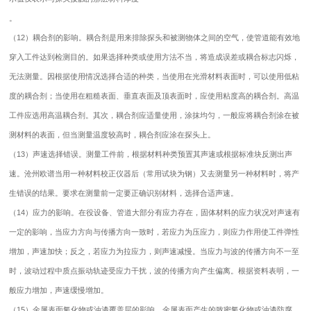
。
（12）耦合剂的影响。耦合剂是用来排除探头和被测物体之间的空气，使管道能有效地
穿入工件达到检测目的。如果选择种类或使用方法不当，将造成误差或耦合标志闪烁，
无法测量。因根据使用情况选择合适的种类，当使用在光滑材料表面时，可以使用低粘
度的耦合剂；当使用在粗糙表面、垂直表面及顶表面时，应使用粘度高的耦合剂。高温
工件应选用高温耦合剂。其次，耦合剂应适量使用，涂抹均匀，一般应将耦合剂涂在被
测材料的表面，但当测量温度较高时，耦合剂应涂在探头上。
（13）声速选择错误。测量工件前，根据材料种类预置其声速或根据标准块反测出声
速。沧州欧谱当用一种材料校正仪器后（常用试块为钢）又去测量另一种材料时，将产
生错误的结果。要求在测量前一定要正确识别材料，选择合适声速。
（14）应力的影响。在役设备、管道大部分有应力存在，固体材料的应力状况对声速有
一定的影响，当应力方向与传播方向一致时，若应力为压应力，则应力作用使工件弹性
增加，声速加快；反之，若应力为拉应力，则声速减慢。当应力与波的传播方向不一至
时，波动过程中质点振动轨迹受应力干扰，波的传播方向产生偏离。根据资料表明，一
般应力增加，声速缓慢增加。
（15）金属表面氧化物或油漆覆盖层的影响。金属表面产生的致密氧化物或油漆防腐