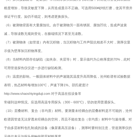
糙度增加，导致灵敏度下降，从而造成显示不正确。可选用500#砂纸打磨，使其平滑并
保证平行度。如仍不稳定，则考虑更换探头。
（6）被测物背面有大量腐蚀坑。由于被测物另一面有锈斑、腐蚀凹坑，造成声波衰
减，导致读数无规则变化，在极端情况下甚至无读数。
（7）被测物体（如管道）内有沉积物，当沉积物与工件声阻抗相差不大时，测厚仪显
示值为壁厚加沉积物厚度。
（8）当材料内部存在缺陷（如夹杂、夹层等）时，显示值约为公称厚度的70%，此时
可用管道探伤仪仪进一步进行缺陷检测。
（9）温度的影响。一般固体材料中的声速随其温度升高而降低，沧州欧谱有试验数据
表明，热态材料每增加100°C，声速下降1%。邵氏硬度计
http://www.shaoshiyingduji.com 对于高温在役设备常
常碰到这种情况。应选用高温专用探头（300－600°C)，切勿使用普通探头。
（10）层叠材料、复合（非均质）材料。要测量未经耦合的层叠材料是不可能的，沧州
欧谱因管道无法穿透未经耦合的空间，而且不能在复合（非均质）材料中匀速传播。对
于由多层材料包扎制成的设备（像尿素高压设备），测厚时要特别注意，
管道测厚仪
的
示值仅表示与探头接触的那层材料厚度