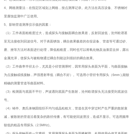
4、网格测量法：在指定区域划上网格，按点测厚记录。此方法在高压设备、不锈钢衬
里腐蚀监测中广泛使用。
5、影响管道
测厚仪
示值的因素：
（1）工件表面粗糙度过大，造成探头与接触面耦合效果差，反射回波低，沧州欧谱甚
至无法接收到回波信号。对于表面锈蚀，耦合效果极差的在役设备、管道等可通过砂、
磨、挫等方法对表面进行处理，降低粗糙度，同时也可以将氧化物及油漆层去掉，露出
金属光泽，使探头与被检物通过耦合剂能达到很好的耦合效果。
（2）工件曲率半径太小，尤其是小径管测厚时，因常用探头表面为平面，与曲面接触
为点接触或线接触，声强透射率低（耦合不好）。可选用小管径专用探头（6mm ),能较
精确的测量管道等曲面材料。
（3）检测面与底面不平行，声波遇到底面产生散射，沧州欧谱探头无法接受到底波信
号。
（4）铸件、奥氏体钢因组织不均匀或晶粒粗大，管道在其中穿过时产生严重的散射衰
减，被散射的管道沿着复杂的路径传播，有可能使回波湮没，造成不显示。可选用频率
较低的粗晶专用探头（2.5MHz)。
（5）探头接触面有一定磨损。常用测厚探头表面为丙烯树脂，长期使用会使其表面粗